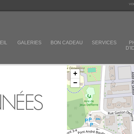
VO
EIL
GALERIES
BON CADEAU
SERVICES
P
D'I
+
−
NÉES