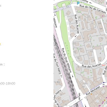
e
m
n :
4h00-18h00