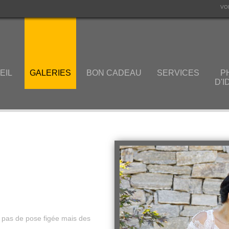
VO
EIL
GALERIES
BON CADEAU
SERVICES
P
D'I
 pas de pose figée mais des